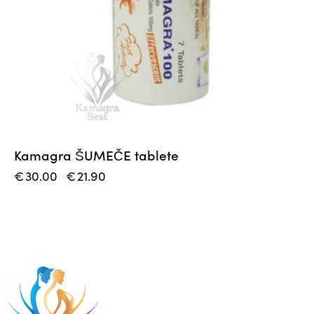
Kamagra ŠUMEČE tablete
€
30.00
€
21.90