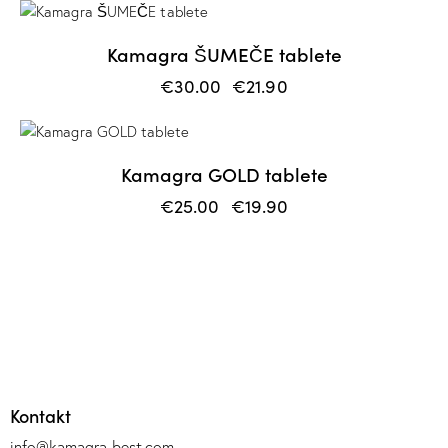
-27%
Kamagra ŠUMEČE tablete
€
30.00
€
21.90
-20%
Kamagra GOLD tablete
€
25.00
€
19.90
Kontakt
info@kamagra-best.com