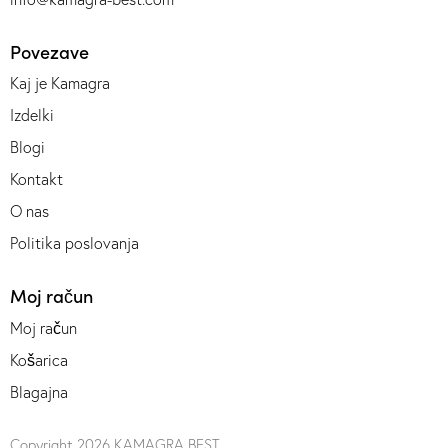
Povezave
Kaj je Kamagra
Izdelki
Blogi
Kontakt
O nas
Politika poslovanja
Moj račun
Moj račun
Košarica
Blagajna
Copyright 2026
KAMAGRA BEST