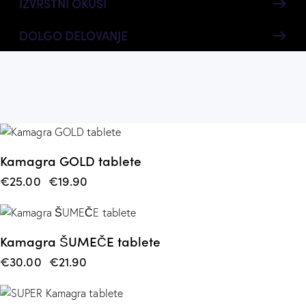
IZVRSTNI OKUSI
DOLGO DELOVANJE
-20%
Kamagra GOLD tablete
€
25.00
€
19.90
-27%
Kamagra ŠUMEČE tablete
€
30.00
€
21.90
-37%