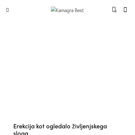
0
SPOLNO ŽIVLJENJE
Erekcija kot ogledalo življenjskega
sloga