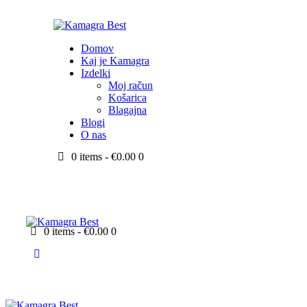
Domov
Kaj je Kamagra
Izdelki
Moj račun
Košarica
Blagajna
Blogi
O nas
0 items
-
€0.00
0
0 items
-
€0.00
0